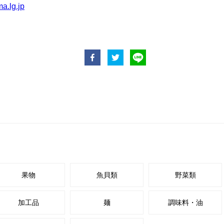
果物
魚貝類
野菜類
加工品
麺
調味料・油