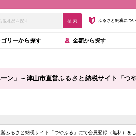
ふるさと納税につ
検 索
テゴリーから
探す
金額から
探す
ーン」～津山市直営ふるさと納税サイト「つや